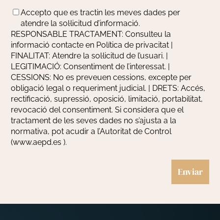
Tractament
Accepto que es tractin les meves dades per
de
atendre la sol·licitud d’informació.
dades
(Obligatorio)
RESPONSABLE TRACTAMENT: Consulteu la
informació contacte en Política de privacitat |
FINALITAT: Atendre la sol·licitud de l’usuari. |
LEGITIMACIÓ: Consentiment de l’interessat. |
CESSIONS: No es preveuen cessions, excepte per
obligació legal o requeriment judicial. | DRETS: Accés,
rectificació, supressió, oposició, limitació, portabilitat,
revocació del consentiment. Si considera que el
tractament de les seves dades no s’ajusta a la
normativa, pot acudir a l’Autoritat de Control
(www.aepd.es ).